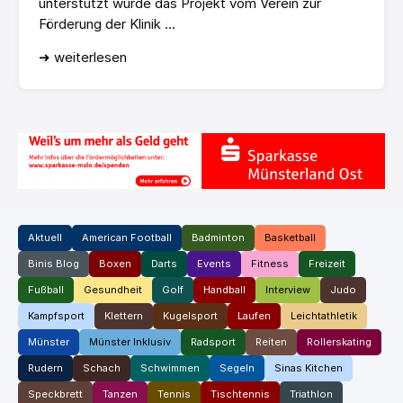
unterstützt wurde das Projekt vom Verein zur
Förderung der Klinik ...
➜ weiterlesen
Aktuell
American Football
Badminton
Basketball
Binis Blog
Boxen
Darts
Events
Fitness
Freizeit
Fußball
Gesundheit
Golf
Handball
Interview
Judo
Kampfsport
Klettern
Kugelsport
Laufen
Leichtathletik
Münster
Münster Inklusiv
Radsport
Reiten
Rollerskating
Rudern
Schach
Schwimmen
Segeln
Sinas Kitchen
Speckbrett
Tanzen
Tennis
Tischtennis
Triathlon