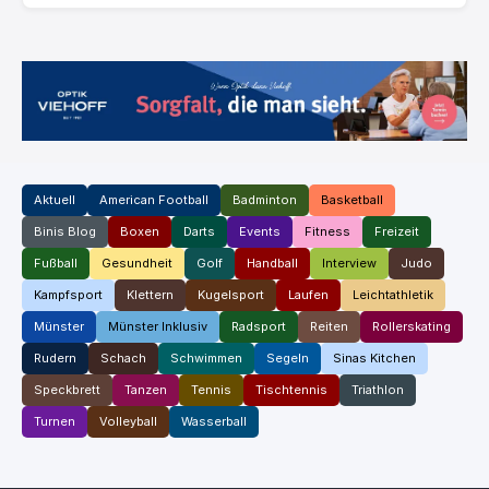
Aktuell
American Football
Badminton
Basketball
Binis Blog
Boxen
Darts
Events
Fitness
Freizeit
Fußball
Gesundheit
Golf
Handball
Interview
Judo
Kampfsport
Klettern
Kugelsport
Laufen
Leichtathletik
Münster
Münster Inklusiv
Radsport
Reiten
Rollerskating
Rudern
Schach
Schwimmen
Segeln
Sinas Kitchen
Speckbrett
Tanzen
Tennis
Tischtennis
Triathlon
Turnen
Volleyball
Wasserball