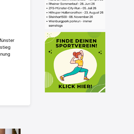
Münster
stieg
hnung