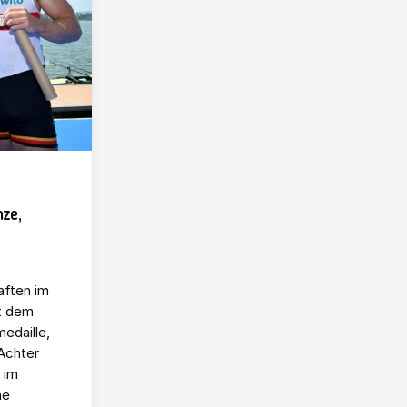
nze,
aften im
t dem
edaille,
Achter
 im
ne