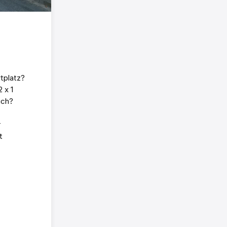
tplatz?
 x 1
ich?
r
t