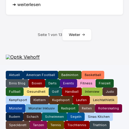
➜ weiterlesen
Seite 1 von 13
Weiter
→
Aktuell
American Football
Badminton
Basketball
Binis Blog
Boxen
Darts
Events
Fitness
Freizeit
Fußball
Gesundheit
Golf
Handball
Interview
Judo
Kampfsport
Klettern
Kugelsport
Laufen
Leichtathletik
Münster
Münster Inklusiv
Radsport
Reiten
Rollerskating
Rudern
Schach
Schwimmen
Segeln
Sinas Kitchen
Speckbrett
Tanzen
Tennis
Tischtennis
Triathlon