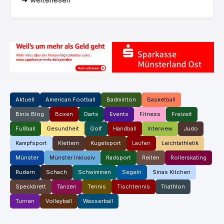
Aktuell
American Football
Badminton
Basketball
Binis Blog
Boxen
Darts
Events
Fitness
Freizeit
Fußball
Gesundheit
Golf
Handball
Interview
Judo
Kampfsport
Klettern
Kugelsport
Laufen
Leichtathletik
Münster
Münster Inklusiv
Radsport
Reiten
Rollerskating
Rudern
Schach
Schwimmen
Segeln
Sinas Kitchen
Speckbrett
Tanzen
Tennis
Tischtennis
Triathlon
Turnen
Volleyball
Wasserball