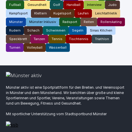
Fußball
Gesundheit
Golf
Handball
Interview
Judo
Kampfsport
Klettern
Kugelsport
Laufen
Leichtathletik
Münster
Münster Inklusiv
Radsport
Reiten
Rollerskating
Rudern
Schach
Schwimmen
Segeln
Sinas Kitchen
Speckbrett
Tanzen
Tennis
Tischtennis
Triathlon
Turnen
Volleyball
Wasserball
Münster aktiv ist eine Sportplattform für den Breiten. und Vereinssport
in Münster und dem Münsterland. Wir berichten über große und kleine
Sportlerinnen und Sportler, Vereine, Veranstaltungen sowie Themen
rund um Bewegung, Fitness und Gesundheit.
Mit sportlicher Unterstützung vom Stadtsportbund Münster