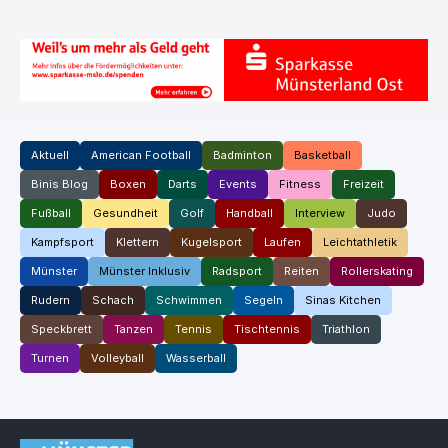
Aktuell
American Football
Badminton
Basketball
Binis Blog
Boxen
Darts
Events
Fitness
Freizeit
Fußball
Gesundheit
Golf
Handball
Interview
Judo
Kampfsport
Klettern
Kugelsport
Laufen
Leichtathletik
Münster
Münster Inklusiv
Radsport
Reiten
Rollerskating
Rudern
Schach
Schwimmen
Segeln
Sinas Kitchen
Speckbrett
Tanzen
Tennis
Tischtennis
Triathlon
Turnen
Volleyball
Wasserball