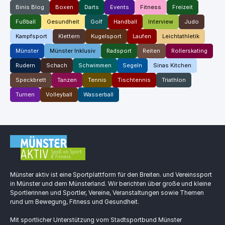
Binis Blog
Boxen
Darts
Events
Fitness
Freizeit
Fußball
Gesundheit
Golf
Handball
Interview
Judo
Kampfsport
Klettern
Kugelsport
Laufen
Leichtathletik
Münster
Münster Inklusiv
Radsport
Reiten
Rollerskating
Rudern
Schach
Schwimmen
Segeln
Sinas Kitchen
Speckbrett
Tanzen
Tennis
Tischtennis
Triathlon
Turnen
Volleyball
Wasserball
Münster aktiv ist eine Sportplattform für den Breiten. und Vereinssport
in Münster und dem Münsterland. Wir berichten über große und kleine
Sportlerinnen und Sportler, Vereine, Veranstaltungen sowie Themen
rund um Bewegung, Fitness und Gesundheit.
Mit sportlicher Unterstützung vom Stadtsportbund Münster