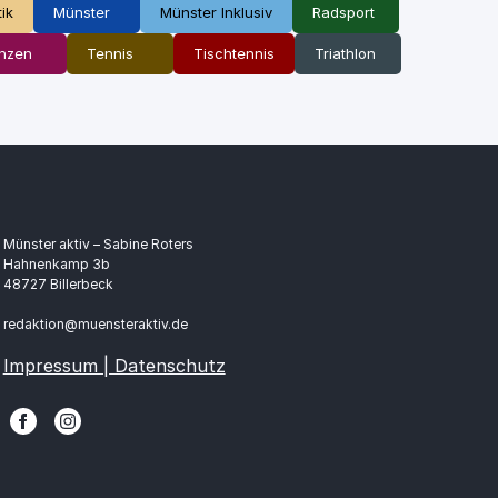
tik
Münster
Münster Inklusiv
Radsport
nzen
Tennis
Tischtennis
Triathlon
Münster aktiv – Sabine Roters
Hahnenkamp 3b
48727 Billerbeck
redaktion@muensteraktiv.de
Impressum | Datenschutz