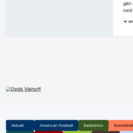
gibt
rund
➜ we
Aktuell
American Football
Badminton
Basketball