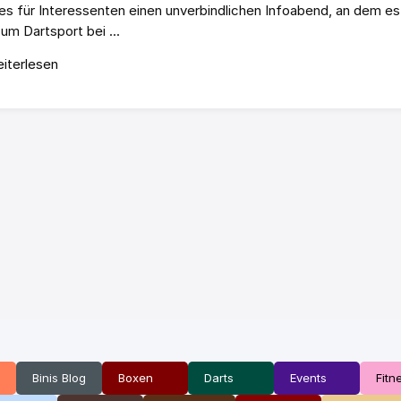
 es für Interessenten einen unverbindlichen Infoabend, an dem es 
 um Dartsport bei ...
iterlesen
Binis Blog
Boxen
Darts
Events
Fitn