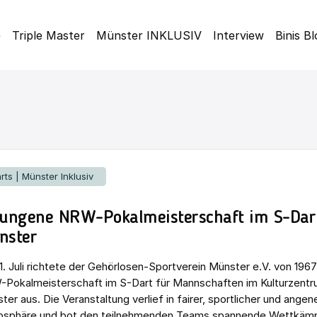
e
Triple Master
Münster INKLUSIV
Interview
Binis B
rts | Münster Inklusiv
lungene NRW-Pokalmeisterschaft im S-Dart
nster
1. Juli richtete der Gehörlosen-Sportverein Münster e.V. von 1967
Pokalmeisterschaft im S-Dart für Mannschaften im Kulturzent
ter aus. Die Veranstaltung verlief in fairer, sportlicher und ange
sphäre und bot den teilnehmenden Teams spannende Wettkämp