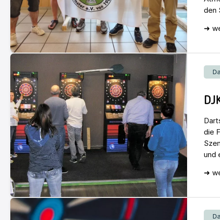
den S
➜ we
Da
DJ
Dart
die 
Szen
und 
➜ we
Da