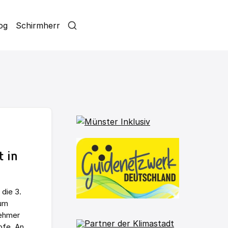
log
Schirmherr
 in
 die 3.
rum
nehmer
fe. An