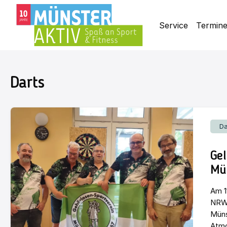
Service
Termin
Darts
Da
Ge
Mü
Am 1
NRW-
Müns
Atmo