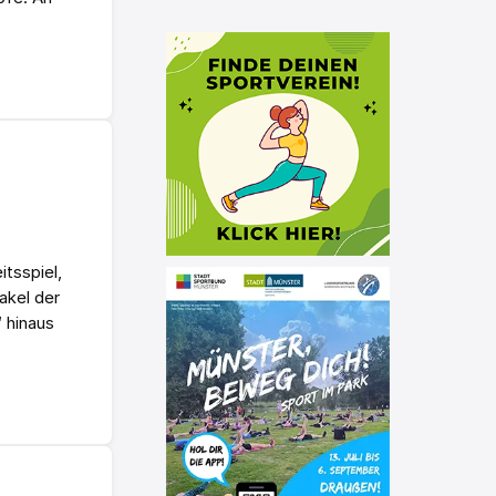
tsspiel,
akel der
 hinaus