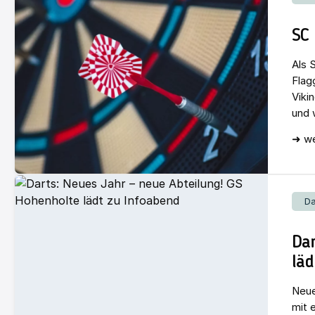
SC 
Als 
Flag
Viki
und 
➜ we
Da
Dar
läd
Neue
mit 