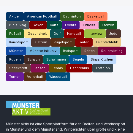
Aktuell
American Football
Badminton
Basketball
Binis Blog
Boxen
Darts
Events
Fitness
Freizeit
Fußball
Gesundheit
Golf
Handball
Interview
Judo
Kampfsport
Klettern
Kugelsport
Laufen
Leichtathletik
Münster
Münster Inklusiv
Radsport
Reiten
Rollerskating
Rudern
Schach
Schwimmen
Segeln
Sinas Kitchen
Speckbrett
Tanzen
Tennis
Tischtennis
Triathlon
Turnen
Volleyball
Wasserball
Münster aktiv ist eine Sportplattform für den Breiten. und Vereinssport
in Münster und dem Münsterland. Wir berichten über große und kleine