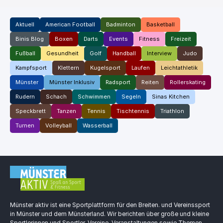
Aktuell
American Football
Badminton
Basketball
Binis Blog
Boxen
Darts
Events
Fitness
Freizeit
Fußball
Gesundheit
Golf
Handball
Interview
Judo
Kampfsport
Klettern
Kugelsport
Laufen
Leichtathletik
Münster
Münster Inklusiv
Radsport
Reiten
Rollerskating
Rudern
Schach
Schwimmen
Segeln
Sinas Kitchen
Speckbrett
Tanzen
Tennis
Tischtennis
Triathlon
Turnen
Volleyball
Wasserball
Münster aktiv ist eine Sportplattform für den Breiten. und Vereinssport
in Münster und dem Münsterland. Wir berichten über große und kleine
Sportlerinnen und Sportler, Vereine, Veranstaltungen sowie Themen