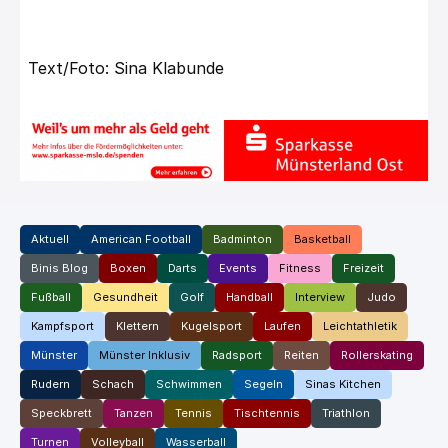
Text/Foto: Sina Klabunde
Aktuell
American Football
Badminton
Basketball
Binis Blog
Boxen
Darts
Events
Fitness
Freizeit
Fußball
Gesundheit
Golf
Handball
Interview
Judo
Kampfsport
Klettern
Kugelsport
Laufen
Leichtathletik
Münster
Münster Inklusiv
Radsport
Reiten
Rollerskating
Rudern
Schach
Schwimmen
Segeln
Sinas Kitchen
Speckbrett
Tanzen
Tennis
Tischtennis
Triathlon
Turnen
Volleyball
Wasserball