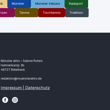
tik
Münster
Münster Inklusiv
Radsport
nzen
Tennis
Tischtennis
Triathlon
Münster aktiv – Sabine Roters
Hahnenkamp 3b
48727 Billerbeck
redaktion@muensteraktiv.de
Impressum | Datenschutz