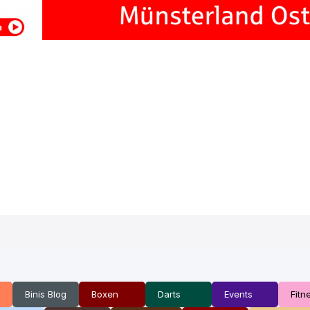
Binis Blog
Boxen
Darts
Events
Fitn