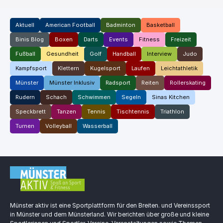
Aktuell
American Football
Badminton
Basketball
Binis Blog
Boxen
Darts
Events
Fitness
Freizeit
Fußball
Gesundheit
Golf
Handball
Interview
Judo
Kampfsport
Klettern
Kugelsport
Laufen
Leichtathletik
Münster
Münster Inklusiv
Radsport
Reiten
Rollerskating
Rudern
Schach
Schwimmen
Segeln
Sinas Kitchen
Speckbrett
Tanzen
Tennis
Tischtennis
Triathlon
Turnen
Volleyball
Wasserball
Münster aktiv ist eine Sportplattform für den Breiten. und Vereinssport
in Münster und dem Münsterland. Wir berichten über große und kleine