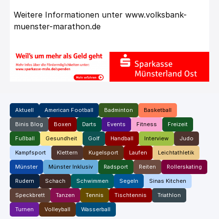
Weitere Informationen unter
www.volksbank-
muenster-marathon.de
Aktuell
American Football
Badminton
Basketball
Binis Blog
Boxen
Darts
Events
Fitness
Freizeit
Fußball
Gesundheit
Golf
Handball
Interview
Judo
Kampfsport
Klettern
Kugelsport
Laufen
Leichtathletik
Münster
Münster Inklusiv
Radsport
Reiten
Rollerskating
Rudern
Schach
Schwimmen
Segeln
Sinas Kitchen
Speckbrett
Tanzen
Tennis
Tischtennis
Triathlon
Turnen
Volleyball
Wasserball