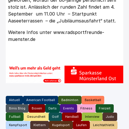
geworden, worauf der 80-jährige persönlich sehr
stolz ist. Anlässlich der runden Zahl findet am 4.
September um 11.00 Uhr – Startpunkt
Aaseeterrassen – die „Jubiläumsausfahrt“ statt.
Weitere Infos unter
www.radsportfreunde-
muenster.de
Aktuell
American Football
Badminton
Basketball
Binis Blog
Boxen
Darts
Events
Fitness
Freizeit
Fußball
Gesundheit
Golf
Handball
Interview
Judo
Kampfsport
Klettern
Kugelsport
Laufen
Leichtathletik