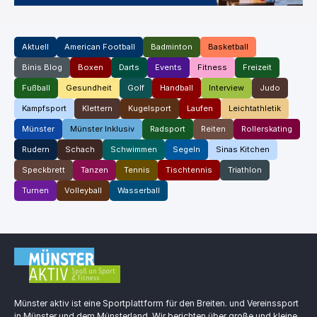
Aktuell
American Football
Badminton
Basketball
Binis Blog
Boxen
Darts
Events
Fitness
Freizeit
Fußball
Gesundheit
Golf
Handball
Interview
Judo
Kampfsport
Klettern
Kugelsport
Laufen
Leichtathletik
Münster
Münster Inklusiv
Radsport
Reiten
Rollerskating
Rudern
Schach
Schwimmen
Segeln
Sinas Kitchen
Speckbrett
Tanzen
Tennis
Tischtennis
Triathlon
Turnen
Volleyball
Wasserball
Münster aktiv ist eine Sportplattform für den Breiten. und Vereinssport
in Münster und dem Münsterland. Wir berichten über große und kleine