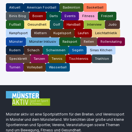
Aktuell
American Football
Badminton
Basketball
Binis Blog
Boxen
Darts
Events
Fitness
Freizeit
Fußball
Gesundheit
Golf
Handball
Interview
Judo
Kampfsport
Klettern
Kugelsport
Laufen
Leichtathletik
Münster
Münster Inklusiv
Radsport
Reiten
Rollerskating
Rudern
Schach
Schwimmen
Segeln
Sinas Kitchen
Speckbrett
Tanzen
Tennis
Tischtennis
Triathlon
Turnen
Volleyball
Wasserball
Münster aktiv ist eine Sportplattform für den Breiten. und Vereinssport
in Münster und dem Münsterland. Wir berichten über große und kleine
Sportlerinnen und Sportler, Vereine, Veranstaltungen sowie Themen
rund um Bewegung, Fitness und Gesundheit.