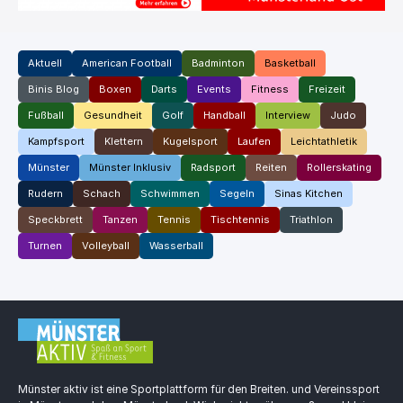
Aktuell
American Football
Badminton
Basketball
Binis Blog
Boxen
Darts
Events
Fitness
Freizeit
Fußball
Gesundheit
Golf
Handball
Interview
Judo
Kampfsport
Klettern
Kugelsport
Laufen
Leichtathletik
Münster
Münster Inklusiv
Radsport
Reiten
Rollerskating
Rudern
Schach
Schwimmen
Segeln
Sinas Kitchen
Speckbrett
Tanzen
Tennis
Tischtennis
Triathlon
Turnen
Volleyball
Wasserball
Münster aktiv ist eine Sportplattform für den Breiten. und Vereinssport