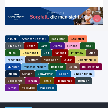
Aktuell
American Football
Badminton
Basketball
Binis Blog
Boxen
Darts
Events
Fitness
Freizeit
Fußball
Gesundheit
Golf
Handball
Interview
Judo
Kampfsport
Klettern
Kugelsport
Laufen
Leichtathletik
Münster
Münster Inklusiv
Radsport
Reiten
Rollerskating
Rudern
Schach
Schwimmen
Segeln
Sinas Kitchen
Speckbrett
Tanzen
Tennis
Tischtennis
Triathlon
Turnen
Volleyball
Wasserball