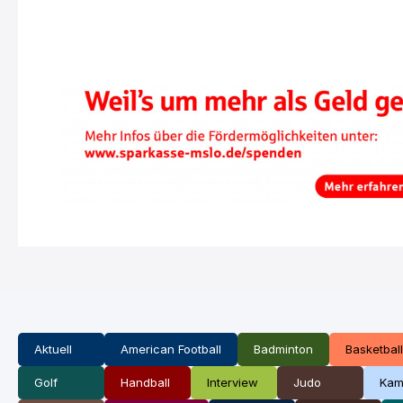
Aktuell
American Football
Badminton
Basketball
Golf
Handball
Interview
Judo
Kam