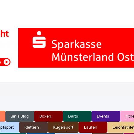
Binis Blog
Boxen
Darts
Events
Fitn
pfsport
Klettern
Kugelsport
Laufen
Leichtathle