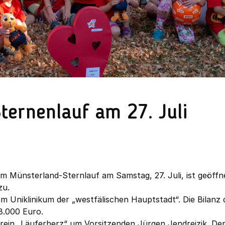
ternenlauf am 27. Juli
m Münsterland-Sternlauf am Samstag, 27. Juli, ist geöffn
zu.
m Uniklinikum der „westfälischen Hauptstadt“. Die Bilanz 
8.000 Euro.
erein „Läuferherz“ um Vorsitzenden Jürgen Jendreizik. De