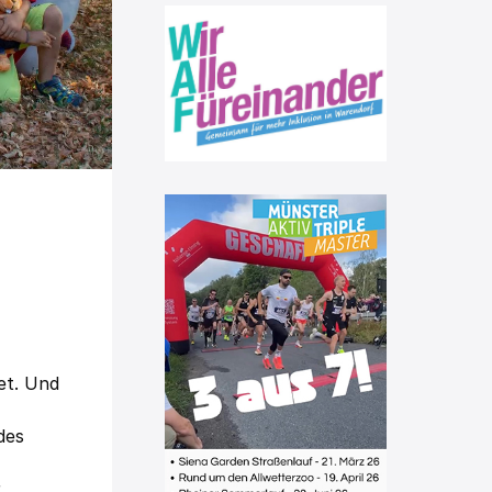
et. Und
des
r