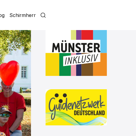
log
Schirmherr