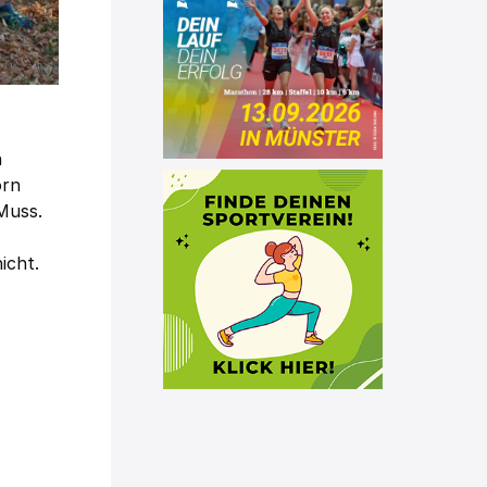
n
orn
 Muss.
icht.