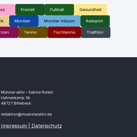
ess
Freizeit
Fußball
Gesundheit
tik
Münster
Münster Inklusiv
Radsport
nzen
Tennis
Tischtennis
Triathlon
Münster aktiv – Sabine Roters
Hahnenkamp 3b
48727 Billerbeck
redaktion@muensteraktiv.de
Impressum | Datenschutz