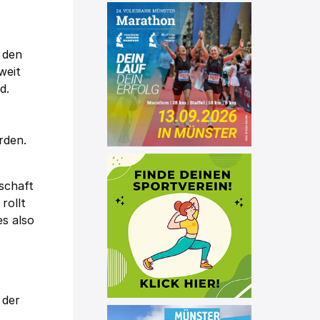
 den
weit
d.
rden.
schaft
rollt
es also
 der