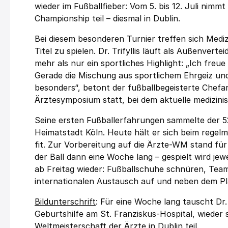
wieder im Fußballfieber: Vom 5. bis 12. Juli nimm
Championship teil – diesmal in Dublin.
Bei diesem besonderen Turnier treffen sich Mediz
Titel zu spielen. Dr. Trifyllis läuft als Außenvert
mehr als nur ein sportliches Highlight: „Ich freu
Gerade die Mischung aus sportlichem Ehrgeiz und
besonders“, betont der fußballbegeisterte Chefarz
Ärztesymposium statt, bei dem aktuelle medizin
Seine ersten Fußballerfahrungen sammelte der 52-
Heimatstadt Köln. Heute hält er sich beim regel
fit. Zur Vorbereitung auf die Ärzte-WM stand für
der Ball dann eine Woche lang – gespielt wird jewei
ab Freitag wieder: Fußballschuhe schnüren, Team
internationalen Austausch auf und neben dem Pl
Bildunterschrift
: Für eine Woche lang tauscht Dr. 
Geburtshilfe am St. Franziskus-Hospital, wieder 
Weltmeisterschaft der Ärzte in Dublin teil.