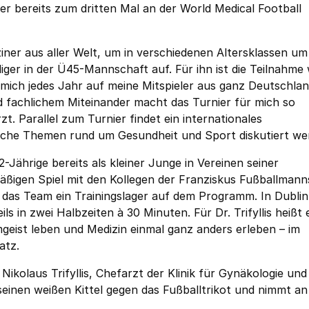
t er bereits zum dritten Mal an der World Medical Football
iner aus aller Welt, um in verschiedenen Altersklassen um
eidiger in der Ü45-Mannschaft auf. Für ihn ist die Teilnahme 
e mich jedes Jahr auf meine Mitspieler aus ganz Deutschlan
 fachlichem Miteinander macht das Turnier für mich so
t. Parallel zum Turnier findet ein internationales
ische Themen rund um Gesundheit und Sport diskutiert we
Jährige bereits als kleiner Junge in Vereinen seiner
mäßigen Spiel mit den Kollegen der Franziskus Fußballmann
 das Team ein Trainingslager auf dem Programm. In Dublin 
ls in zwei Halbzeiten à 30 Minuten. Für Dr. Trifyllis heißt 
geist leben und Medizin einmal ganz anders erleben – im
atz.
Nikolaus Trifyllis, Chefarzt der Klinik für Gynäkologie und
seinen weißen Kittel gegen das Fußballtrikot und nimmt an