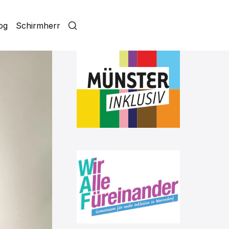
log
Schirmherr