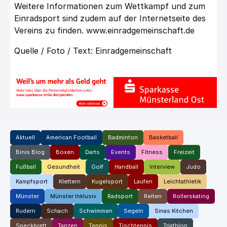
Weitere Informationen zum Wettkampf und zum
Einradsport sind zudem auf der Internetseite des
Vereins zu finden. www.einradgemeinschaft.de
Quelle / Foto / Text: Einradgemeinschaft
Aktuell
American Football
Badminton
Basketball
Binis Blog
Boxen
Darts
Events
Fitness
Freizeit
Fußball
Gesundheit
Golf
Handball
Interview
Judo
Kampfsport
Klettern
Kugelsport
Laufen
Leichtathletik
Münster
Münster Inklusiv
Radsport
Reiten
Rollerskating
Rudern
Schach
Schwimmen
Segeln
Sinas Kitchen
Speckbrett
Tanzen
Tennis
Tischtennis
Triathlon