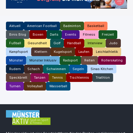
Aktuell
American Football
Badminton
Basketball
Binis Blog
Boxen
Darts
Events
Fitness
Freizeit
Fußball
Gesundheit
Golf
Handball
Interview
Judo
Kampfsport
Klettern
Kugelsport
Laufen
Leichtathletik
Münster
Münster Inklusiv
Radsport
Reiten
Rollerskating
Rudern
Schach
Schwimmen
Segeln
Sinas Kitchen
Speckbrett
Tanzen
Tennis
Tischtennis
Triathlon
Turnen
Volleyball
Wasserball