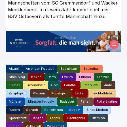
Mannschaften vom SC Gremmendorf und Wacker
Mecklenbeck. In diesem Jahr kommt noch der
BSV Ostbevern als fünfte Mannschaft hinzu.
Aktuell
American Football
Badminton
Basketball
Binis Blog
Boxen
Darts
Events
Fitness
Freizeit
Fußball
Gesundheit
Golf
Handball
Interview
Judo
Kampfsport
Klettern
Kugelsport
Laufen
Leichtathletik
Münster
Münster Inklusiv
Radsport
Reiten
Rollerskating
Rudern
Schach
Schwimmen
Segeln
Sinas Kitchen
Speckbrett
Tanzen
Tennis
Tischtennis
Triathlon
Turnen
Volleyball
Wasserball