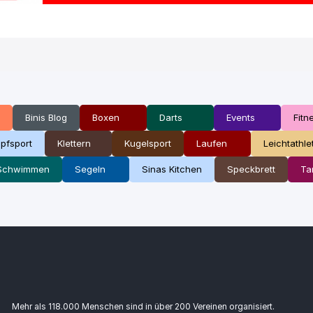
Binis Blog
Boxen
Darts
Events
Fitn
pfsport
Klettern
Kugelsport
Laufen
Leichtathle
Schwimmen
Segeln
Sinas Kitchen
Speckbrett
Ta
Mehr als 118.000 Menschen sind in über 200 Vereinen organisiert.