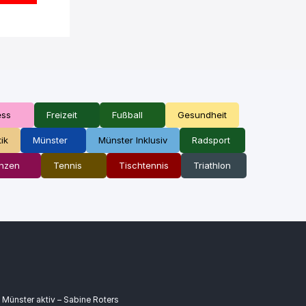
ess
Freizeit
Fußball
Gesundheit
tik
Münster
Münster Inklusiv
Radsport
nzen
Tennis
Tischtennis
Triathlon
Münster aktiv – Sabine Roters