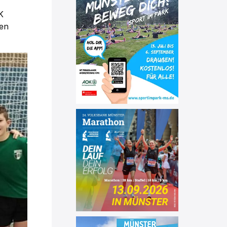
K
sen