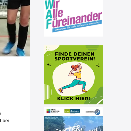
n
 bei