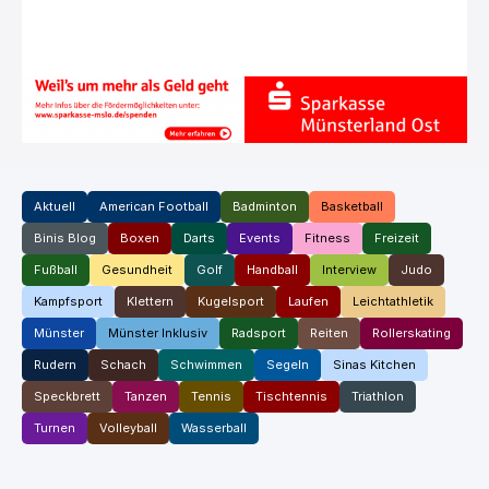
Aktuell
American Football
Badminton
Basketball
Binis Blog
Boxen
Darts
Events
Fitness
Freizeit
Fußball
Gesundheit
Golf
Handball
Interview
Judo
Kampfsport
Klettern
Kugelsport
Laufen
Leichtathletik
Münster
Münster Inklusiv
Radsport
Reiten
Rollerskating
Rudern
Schach
Schwimmen
Segeln
Sinas Kitchen
Speckbrett
Tanzen
Tennis
Tischtennis
Triathlon
Turnen
Volleyball
Wasserball