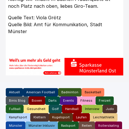
noch Platz nach oben, liebes Giro-Team.
Quelle Text: Viola Grötz
Quelle Bild: Amt für Kommunikation, Stadt
Münster
Aktuell
American Football
Badminton
Basketball
Binis Blog
Boxen
Darts
Events
Fitness
Freizeit
Fußball
Gesundheit
Golf
Handball
Interview
Judo
Kampfsport
Klettern
Kugelsport
Laufen
Leichtathletik
Münster
Münster Inklusiv
Radsport
Reiten
Rollerskating