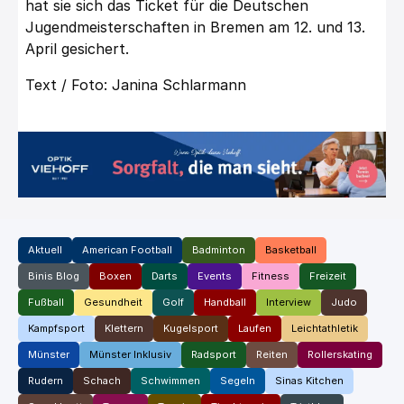
hat sie sich das Ticket für die Deutschen
Jugendmeisterschaften in Bremen am 12. und 13.
April gesichert.
Text / Foto: Janina Schlarmann
Aktuell
American Football
Badminton
Basketball
Binis Blog
Boxen
Darts
Events
Fitness
Freizeit
Fußball
Gesundheit
Golf
Handball
Interview
Judo
Kampfsport
Klettern
Kugelsport
Laufen
Leichtathletik
Münster
Münster Inklusiv
Radsport
Reiten
Rollerskating
Rudern
Schach
Schwimmen
Segeln
Sinas Kitchen