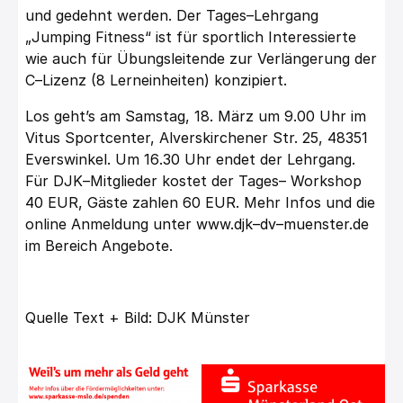
und gedehnt werden.
Der
Tages
–
Lehrgang
„
Jumping Fitness
“ ist für
sportlich
Interessierte
wie auc
h für
Übungsleitende zur Verlängerung der
C
–
Lizenz (8 Lerneinheiten) konzipiert.
Los geht’s am
Samstag,
18
.
März
um
9.
00
Uhr
im
Vitus Sportcenter, Alverskirchener Str. 25,
48351
Everswinkel
.
Um 1
6
.30 Uhr endet der Le
hrgang.
Für
DJK
–
Mitglieder
kostet der Tages
–
Workshop
40
EUR, Gäste
zahlen
60
EUR
.
Mehr Infos und die
online Anmeldung unter
www.djk
–
dv
–
muenster.de
im Bereich Angebote.
Quelle Text + Bild: DJK Münster