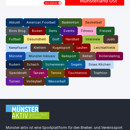
Aktuell
American Football
Badminton
Basketball
Binis Blog
Boxen
Darts
Events
Fitness
Freizeit
Fußball
Gesundheit
Golf
Handball
Interview
Judo
Kampfsport
Klettern
Kugelsport
Laufen
Leichtathletik
Münster
Münster Inklusiv
Radsport
Reiten
Rollerskating
Rudern
Schach
Schwimmen
Segeln
Sinas Kitchen
Speckbrett
Tanzen
Tennis
Tischtennis
Triathlon
Turnen
Volleyball
Wasserball
Münster aktiv ist eine Sportplattform für den Breiten. und Vereinssport