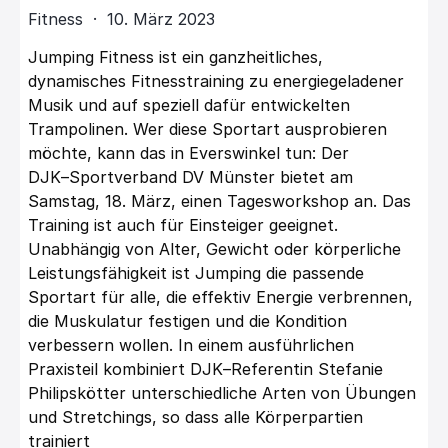
Fitness · 10. März 2023
Jumping Fitness ist ein ganzheitliches,
dynamisches Fitnesstraining zu energiegeladener
Musik und auf speziell dafür
entwickelten
Trampolinen.
Wer diese Sportart ausprobieren
möchte,
kann
das in Everswinkel
tun:
Der
DJK
–
Sportverband
DV Münster
bietet
am
Samstag,
18. März,
einen Tagesworkshop an.
D
as
Training
ist auch für
Einsteiger geeignet.
U
nabhängig von
Alter, Gewicht
oder
körperliche
Leistungsfähigkeit
ist
Jumping
die passende
Sportart für alle, die effektiv Energie
verbrennen,
die Muskulatur festigen
und
die Kondition
verbessern
wollen
.
In
eine
m
ausführlichen
Praxisteil
kombiniert
DJK
–
Referentin
Stefanie
Philipskötter
unterschiedliche Arten von Übungen
und Stretchings, so dass alle Körperpartien
trainiert