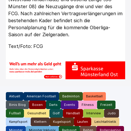
Münster 08) die Neuzugänge drei und vier des
FCG. Nach zahlreichen Vertragsverlängerungen im
bestehenden Kader befindet sich die
Personalplanung für die kommende Oberliga-
Saison auf der Zielgeraden.
Text/Foto: FCG
Aktuell
American Football
Badminton
Basketball
Binis Blog
Boxen
Darts
Events
Fitness
Freizeit
Fußball
Gesundheit
Golf
Handball
Interview
Judo
Kampfsport
Klettern
Kugelsport
Laufen
Leichtathletik
Münster
Münster Inklusiv
Radsport
Reiten
Rollerskating