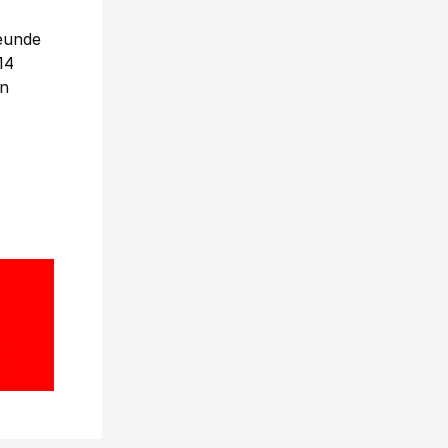
reunde
14
en