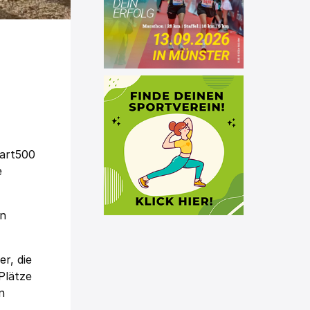
hart500
e
en
r, die
Plätze
n