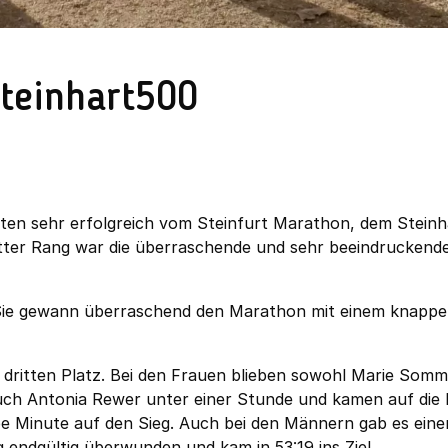
Steinhart500
ten sehr erfolgreich vom Steinfurt Marathon, dem Stein
ritter Rang war die überraschende und sehr beeindruckend
. Sie gewann überraschend den Marathon mit einem knapp
 dritten Platz. Bei den Frauen blieben sowohl Marie Somme
 auch Antonia Rewer unter einer Stunde und kamen auf die 
be Minute auf den Sieg. Auch bei den Männern gab es eine
g endgültig überwunden und kam in 53:19 ins Ziel.