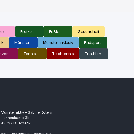
ess
Freizeit
Fußball
Gesundheit
tik
Münster
Münster Inklusiv
Radsport
nzen
Tennis
Tischtennis
Triathlon
Münster aktiv – Sabine Roters
Hahnenkamp 3b
48727 Billerbeck
redaktion@muensteraktiv.de