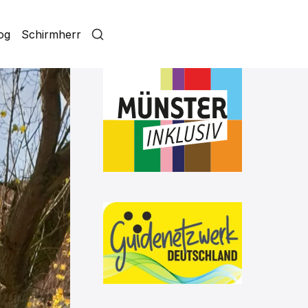
log
Schirmherr