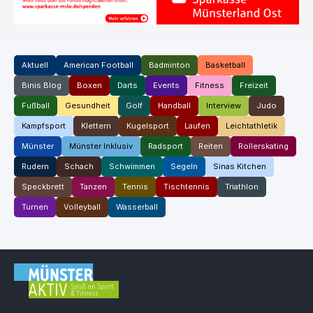
Aktuell
American Football
Badminton
Basketball
Binis Blog
Boxen
Darts
Events
Fitness
Freizeit
Fußball
Gesundheit
Golf
Handball
Interview
Judo
Kampfsport
Klettern
Kugelsport
Laufen
Leichtathletik
Münster
Münster Inklusiv
Radsport
Reiten
Rollerskating
Rudern
Schach
Schwimmen
Segeln
Sinas Kitchen
Speckbrett
Tanzen
Tennis
Tischtennis
Triathlon
Turnen
Volleyball
Wasserball