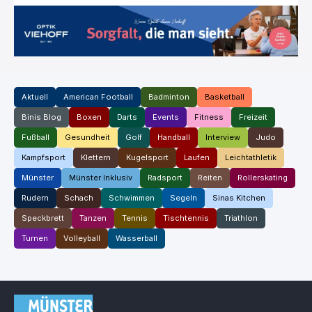
Aktuell
American Football
Badminton
Basketball
Binis Blog
Boxen
Darts
Events
Fitness
Freizeit
Fußball
Gesundheit
Golf
Handball
Interview
Judo
Kampfsport
Klettern
Kugelsport
Laufen
Leichtathletik
Münster
Münster Inklusiv
Radsport
Reiten
Rollerskating
Rudern
Schach
Schwimmen
Segeln
Sinas Kitchen
Speckbrett
Tanzen
Tennis
Tischtennis
Triathlon
Turnen
Volleyball
Wasserball