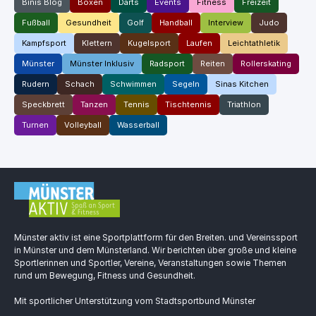
Binis Blog
Boxen
Darts
Events
Fitness
Freizeit
Fußball
Gesundheit
Golf
Handball
Interview
Judo
Kampfsport
Klettern
Kugelsport
Laufen
Leichtathletik
Münster
Münster Inklusiv
Radsport
Reiten
Rollerskating
Rudern
Schach
Schwimmen
Segeln
Sinas Kitchen
Speckbrett
Tanzen
Tennis
Tischtennis
Triathlon
Turnen
Volleyball
Wasserball
Münster aktiv ist eine Sportplattform für den Breiten. und Vereinssport
in Münster und dem Münsterland. Wir berichten über große und kleine
Sportlerinnen und Sportler, Vereine, Veranstaltungen sowie Themen
rund um Bewegung, Fitness und Gesundheit.
Mit sportlicher Unterstützung vom Stadtsportbund Münster