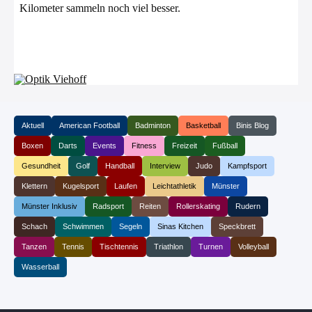
Kilometer sammeln noch viel besser.
Aktuell
American Football
Badminton
Basketball
Binis Blog
Boxen
Darts
Events
Fitness
Freizeit
Fußball
Gesundheit
Golf
Handball
Interview
Judo
Kampfsport
Klettern
Kugelsport
Laufen
Leichtathletik
Münster
Münster Inklusiv
Radsport
Reiten
Rollerskating
Rudern
Schach
Schwimmen
Segeln
Sinas Kitchen
Speckbrett
Tanzen
Tennis
Tischtennis
Triathlon
Turnen
Volleyball
Wasserball