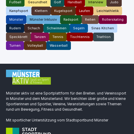
Fußball
Gesundheit
Golf
Handball
Interview
Judo
Kampfsport
Klettern
Kugelsport
Laufen
Leichtathletik
Münster
Münster Inklusiv
Radsport
Reiten
Rollerskating
Rudern
Schach
Schwimmen
Segeln
Sinas Kitchen
Speckbrett
Tanzen
Tennis
Tischtennis
Triathlon
Turnen
Volleyball
Wasserball
Münster aktiv ist eine Sportplattform für den Breiten. und Vereinssport
in Münster und dem Münsterland. Wir berichten über große und kleine
Sportlerinnen und Sportler, Vereine, Veranstaltungen sowie Themen
rund um Bewegung, Fitness und Gesundheit.
Mit sportlicher Unterstützung vom Stadtsportbund Münster