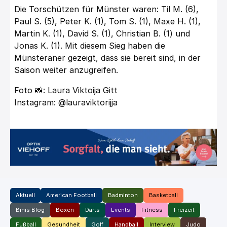
Die Torschützen für Münster waren: Til M. (6),
Paul S. (5), Peter K. (1), Tom S. (1), Maxe H. (1),
Martin K. (1), David S. (1), Christian B. (1) und
Jonas K. (1). Mit diesem Sieg haben die
Münsteraner gezeigt, dass sie bereit sind, in der
Saison weiter anzugreifen.
Foto 📸: Laura Viktoija Gitt
Instagram: @lauraviktorijja
Aktuell
American Football
Badminton
Basketball
Binis Blog
Boxen
Darts
Events
Fitness
Freizeit
Fußball
Gesundheit
Golf
Handball
Interview
Judo