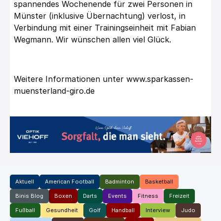
spannendes Wochenende für zwei Personen in
Münster (inklusive Übernachtung) verlost, in
Verbindung mit einer Trainingseinheit mit Fabian
Wegmann. Wir wünschen allen viel Glück.
Weitere Informationen unter
www.sparkassen-
muensterland-giro.de
Aktuell
American Football
Badminton
Basketball
Binis Blog
Boxen
Darts
Events
Fitness
Freizeit
Fußball
Gesundheit
Golf
Handball
Interview
Judo