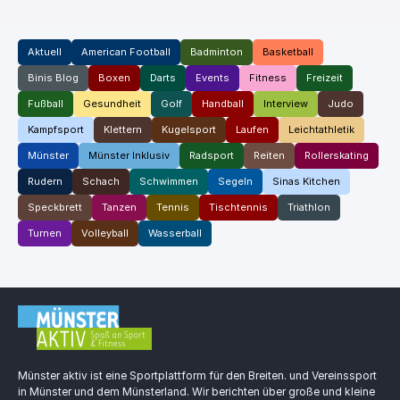
Aktuell
American Football
Badminton
Basketball
Binis Blog
Boxen
Darts
Events
Fitness
Freizeit
Fußball
Gesundheit
Golf
Handball
Interview
Judo
Kampfsport
Klettern
Kugelsport
Laufen
Leichtathletik
Münster
Münster Inklusiv
Radsport
Reiten
Rollerskating
Rudern
Schach
Schwimmen
Segeln
Sinas Kitchen
Speckbrett
Tanzen
Tennis
Tischtennis
Triathlon
Turnen
Volleyball
Wasserball
Münster aktiv ist eine Sportplattform für den Breiten. und Vereinssport
in Münster und dem Münsterland. Wir berichten über große und kleine