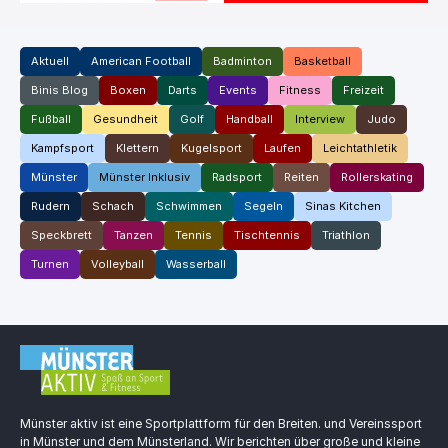
Aktuell
American Football
Badminton
Basketball
Binis Blog
Boxen
Darts
Events
Fitness
Freizeit
Fußball
Gesundheit
Golf
Handball
Interview
Judo
Kampfsport
Klettern
Kugelsport
Laufen
Leichtathletik
Münster
Münster Inklusiv
Radsport
Reiten
Rollerskating
Rudern
Schach
Schwimmen
Segeln
Sinas Kitchen
Speckbrett
Tanzen
Tennis
Tischtennis
Triathlon
Turnen
Volleyball
Wasserball
Münster aktiv ist eine Sportplattform für den Breiten. und Vereinssport
in Münster und dem Münsterland. Wir berichten über große und kleine