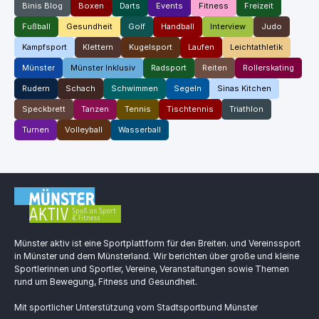
Binis Blog
Boxen
Darts
Events
Fitness
Freizeit
Fußball
Gesundheit
Golf
Handball
Interview
Judo
Kampfsport
Klettern
Kugelsport
Laufen
Leichtathletik
Münster
Münster Inklusiv
Radsport
Reiten
Rollerskating
Rudern
Schach
Schwimmen
Segeln
Sinas Kitchen
Speckbrett
Tanzen
Tennis
Tischtennis
Triathlon
Turnen
Volleyball
Wasserball
Münster aktiv ist eine Sportplattform für den Breiten. und Vereinssport
in Münster und dem Münsterland. Wir berichten über große und kleine
Sportlerinnen und Sportler, Vereine, Veranstaltungen sowie Themen
rund um Bewegung, Fitness und Gesundheit.
Mit sportlicher Unterstützung vom Stadtsportbund Münster