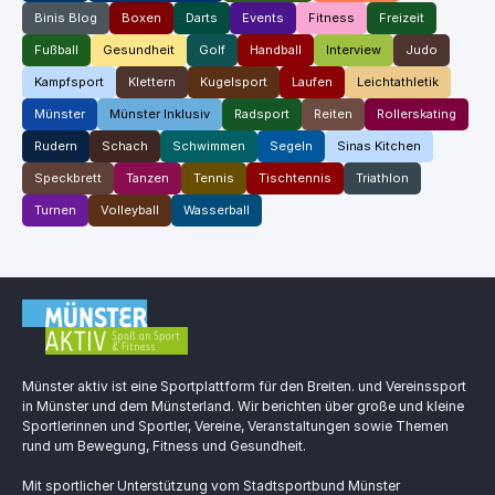
Binis Blog
Boxen
Darts
Events
Fitness
Freizeit
Fußball
Gesundheit
Golf
Handball
Interview
Judo
Kampfsport
Klettern
Kugelsport
Laufen
Leichtathletik
Münster
Münster Inklusiv
Radsport
Reiten
Rollerskating
Rudern
Schach
Schwimmen
Segeln
Sinas Kitchen
Speckbrett
Tanzen
Tennis
Tischtennis
Triathlon
Turnen
Volleyball
Wasserball
Münster aktiv ist eine Sportplattform für den Breiten. und Vereinssport
in Münster und dem Münsterland. Wir berichten über große und kleine
Sportlerinnen und Sportler, Vereine, Veranstaltungen sowie Themen
rund um Bewegung, Fitness und Gesundheit.
Mit sportlicher Unterstützung vom Stadtsportbund Münster