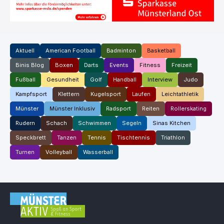
Aktuell
American Football
Badminton
Basketball
Binis Blog
Boxen
Darts
Events
Fitness
Freizeit
Fußball
Gesundheit
Golf
Handball
Interview
Judo
Kampfsport
Klettern
Kugelsport
Laufen
Leichtathletik
Münster
Münster Inklusiv
Radsport
Reiten
Rollerskating
Rudern
Schach
Schwimmen
Segeln
Sinas Kitchen
Speckbrett
Tanzen
Tennis
Tischtennis
Triathlon
Turnen
Volleyball
Wasserball