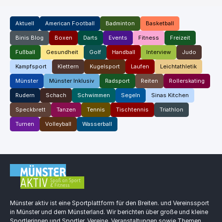
Aktuell
American Football
Badminton
Basketball
Binis Blog
Boxen
Darts
Events
Fitness
Freizeit
Fußball
Gesundheit
Golf
Handball
Interview
Judo
Kampfsport
Klettern
Kugelsport
Laufen
Leichtathletik
Münster
Münster Inklusiv
Radsport
Reiten
Rollerskating
Rudern
Schach
Schwimmen
Segeln
Sinas Kitchen
Speckbrett
Tanzen
Tennis
Tischtennis
Triathlon
Turnen
Volleyball
Wasserball
Münster aktiv ist eine Sportplattform für den Breiten. und Vereinssport
in Münster und dem Münsterland. Wir berichten über große und kleine
Sportlerinnen und Sportler, Vereine, Veranstaltungen sowie Themen