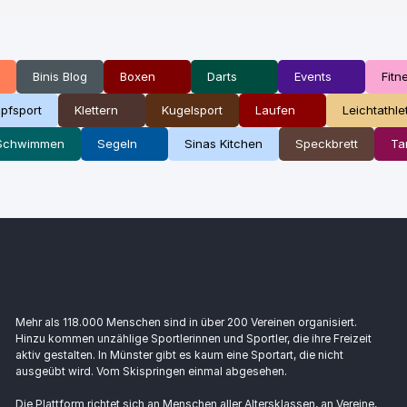
Binis Blog
Boxen
Darts
Events
Fitn
pfsport
Klettern
Kugelsport
Laufen
Leichtathle
Schwimmen
Segeln
Sinas Kitchen
Speckbrett
Ta
Mehr als 118.000 Menschen sind in über 200 Vereinen organisiert.
Hinzu kommen unzählige Sportlerinnen und Sportler, die ihre Freizeit
aktiv gestalten. In Münster gibt es kaum eine Sportart, die nicht
ausgeübt wird. Vom Skispringen einmal abgesehen.
Die Plattform richtet sich an Menschen aller Altersklassen, an Vereine,