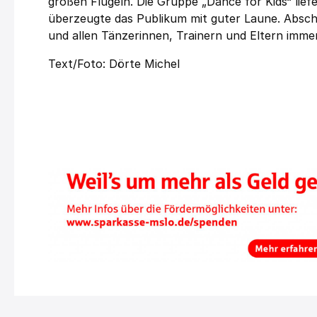
großen Flügeln. Die Gruppe „Dance for Kids“ liefe
überzeugte das Publikum mit guter Laune. Abschli
und allen Tänzerinnen, Trainern und Eltern immer
Text/Foto: Dörte Michel