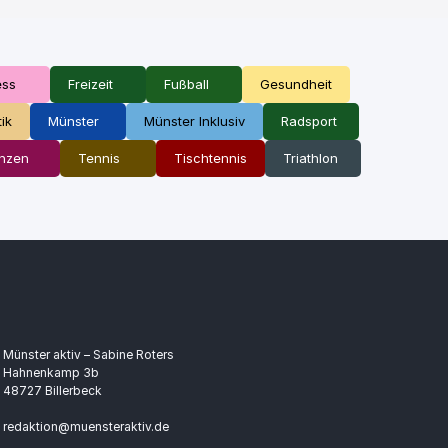
ess
Freizeit
Fußball
Gesundheit
tik
Münster
Münster Inklusiv
Radsport
nzen
Tennis
Tischtennis
Triathlon
Münster aktiv – Sabine Roters
Hahnenkamp 3b
48727 Billerbeck
redaktion@muensteraktiv.de