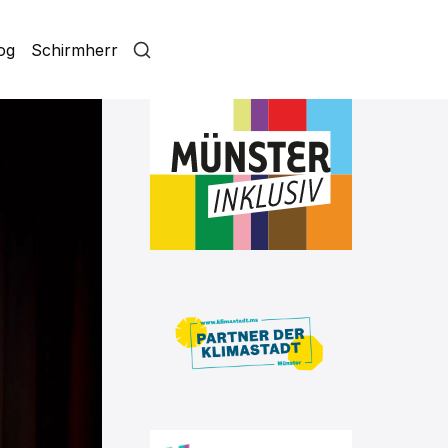
log
Schirmherr