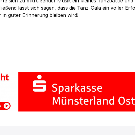
rte sich zu mitreißender Musik ein kleines Tanzbattle und
eßend lässt sich sagen, dass die Tanz-Gala ein voller Erf
 in guter Erinnerung bleiben wird!