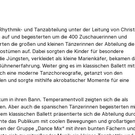
hythmik- und Tanzabteilung unter der Leitung von Christ
 auf und begeisterten um die 400 Zuschauerinnen und
rten die großen und kleinen Tänzerinnen der Abteilung die
ostümen auf. Dabei sorgten die Kinder für besondere
e Jüngsten, verkleidet als kleine Marienkäfer, bekamen d
ühnenerfahrung. Weiter ging es im klassischen Ballett mi
ch eine moderne Tanzchoreografie, getanzt von den
hlen und sorgte mithilfe akrobatischer Momente für eine
um in ihren Bann. Temperamentvoll zeigten sich die als
en. Aber auch die spanischen Tänzerinnen begeisterten m
 klassischen Ballett präsentierte sich die Abteilung dur
hte das Publikum mit coolen Bewegungen und großartige
chen der Gruppe „Dance Mix“ mit ihren bunten Fächern un