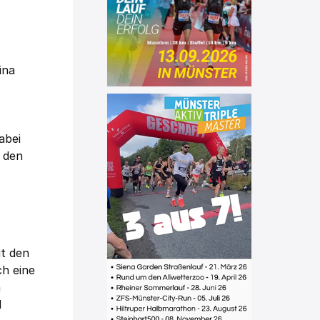
ina
abei
t den
it den
ch eine
n
d