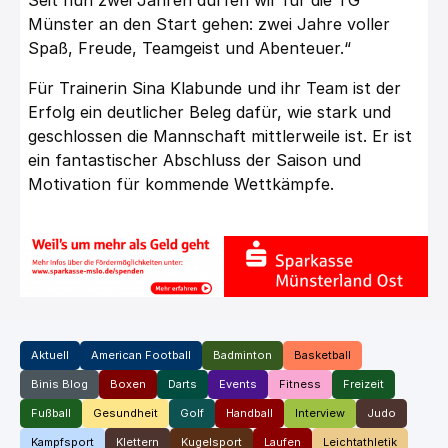
Münster an den Start gehen: zwei Jahre voller
Spaß, Freude, Teamgeist und Abenteuer.“
Für Trainerin Sina Klabunde und ihr Team ist der
Erfolg ein deutlicher Beleg dafür, wie stark und
geschlossen die Mannschaft mittlerweile ist. Er ist
ein fantastischer Abschluss der Saison und
Motivation für kommende Wettkämpfe.
Aktuell
American Football
Badminton
Basketball
Binis Blog
Boxen
Darts
Events
Fitness
Freizeit
Fußball
Gesundheit
Golf
Handball
Interview
Judo
Kampfsport
Klettern
Kugelsport
Laufen
Leichtathletik