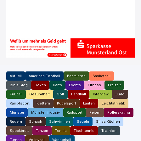
Aktuell
American Football
Badminton
Basketball
Binis Blog
Boxen
Darts
Events
Fitness
Freizeit
Fußball
Gesundheit
Golf
Handball
Interview
Judo
Kampfsport
Klettern
Kugelsport
Laufen
Leichtathletik
Münster
Münster Inklusiv
Radsport
Reiten
Rollerskating
Rudern
Schach
Schwimmen
Segeln
Sinas Kitchen
Speckbrett
Tanzen
Tennis
Tischtennis
Triathlon
Turnen
Volleyball
Wasserball