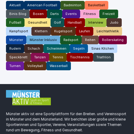
Aktuell
American Football
Badminton
Basketball
Binis Blog
Boxen
Darts
Events
Fitness
Freizeit
Fußball
Gesundheit
Golf
Handball
Interview
Judo
Kampfsport
Klettern
Kugelsport
Laufen
Leichtathletik
Münster
Münster Inklusiv
Radsport
Reiten
Rollerskating
Rudern
Schach
Schwimmen
Segeln
Sinas Kitchen
Speckbrett
Tanzen
Tennis
Tischtennis
Triathlon
Turnen
Volleyball
Wasserball
Münster aktiv ist eine Sportplattform für den Breiten. und Vereinssport
in Münster und dem Münsterland. Wir berichten über große und kleine
Sportlerinnen und Sportler, Vereine, Veranstaltungen sowie Themen
rund um Bewegung, Fitness und Gesundheit.