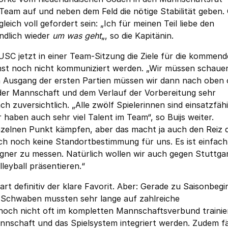
m Team auf und neben dem Feld die nötige Stabilität geben
leich voll gefordert sein: „Ich für meinen Teil liebe den
ndlich wieder
um was geht
„, so die Kapitänin.
SC jetzt in einer Team-Sitzung die Ziele für die kommend
chst noch nicht kommuniziert werden. „Wir müssen schauen
ach Ausgang der ersten Partien müssen wir dann nach oben
 der Mannschaft und dem Verlauf der Vorbereitung sehr
ch zuversichtlich. „Alle zwölf Spielerinnen sind einsatzfähi
 haben auch sehr viel Talent im Team“, so Buijs weiter.
inzelnen Punkt kämpfen, aber das macht ja auch den Reiz 
lich noch keine Standortbestimmung für uns. Es ist einfach
egner zu messen. Natürlich wollen wir auch gegen Stuttga
eyball präsentieren.“
art definitiv der klare Favorit. Aber: Gerade zu Saisonbegin
 Schwaben mussten sehr lange auf zahlreiche
 noch nicht oft im kompletten Mannschaftsverbund trainie
nschaft und das Spielsystem integriert werden. Zudem fä