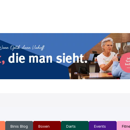
Binis Blog
Boxen
Darts
Events
Fitn