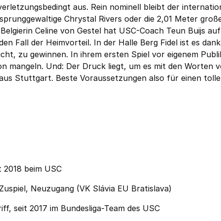
erletzungsbedingt aus. Rein nominell bleibt der internatio
sprunggewaltige Chrystal Rivers oder die 2,01 Meter groß
Belgierin Celine von Gestel hat USC-Coach Teun Buijs au
den Fall der Heimvorteil. In der Halle Berg Fidel ist es dank
cht, zu gewinnen. In ihrem ersten Spiel vor eigenem Publ
ion mangeln. Und: Der Druck liegt, um es mit den Worten 
aus Stuttgart. Beste Voraussetzungen also für einen toll
eit 2018 beim USC
Zuspiel, Neuzugang (VK Slávia EU Bratislava)
riff, seit 2017 im Bundesliga-Team des USC