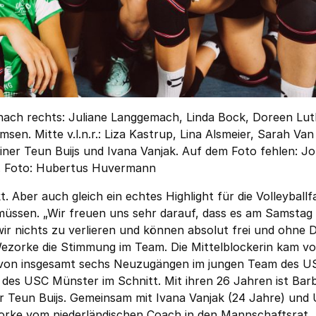
nach rechts: Juliane Langgemach, Linda Bock, Doreen Lut
msen. Mitte v.l.n.r.: Liza Kastrup, Lina Alsmeier, Sarah Van
iner Teun Buijs und Ivana Vanjak. Auf dem Foto fehlen: J
h. Foto: Hubertus Huvermann
 Aber auch gleich ein echtes Highlight für die Volleyballf
müssen. „Wir freuen uns sehr darauf, dass es am Samstag 
ir nichts zu verlieren und können absolut frei und ohne 
Wezorke die Stimmung im Team. Die Mittelblockerin kam v
 von insgesamt sechs Neuzugängen im jungen Team des U
s des USC Münster im Schnitt. Mit ihren 26 Jahren ist Bar
er Teun Buijs. Gemeinsam mit Ivana Vanjak (24 Jahre) und
rke vom niederländischen Coach in den Mannschaftsrat