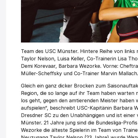
Team des USC Münster. Hintere Reihe von links 
Taylor Nelson, Luisa Keller, Co-Trainerin Lisa Tho
Demi Korevaar, Barbara Wezorke. Vorne: Cheftra
Müller-Scheffsky und Co-Trainer Marvin Mallac
Gleich ein ganz dicker Brocken zum Saisonauftakt.
Region, die so lange auf ihr Team haben warten 
los geht, gegen den amtierenden Meister haben w
aufspielen“, beschreibt USC-Kapitänin Barbara 
Dresdner SC zu den Unabhängigen und ist einer
Münster. 21 Jahre jung sind die Bundesliga-Profi
Wezorke die älteste Spielerin im Team von Train
Neuzugang Taylor Nelson (23 Jahre) wurde Wezo