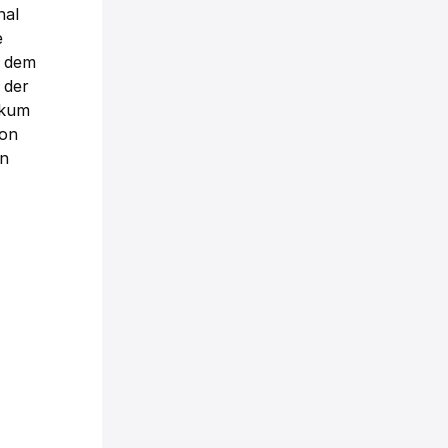
nal
e
f dem
 der
ikum
von
en