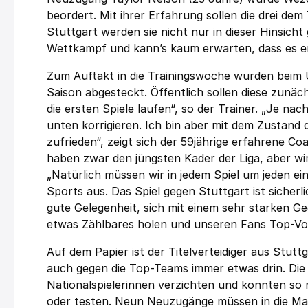
beordert. Mit ihrer Erfahrung sollen die drei de
Stuttgart werden sie nicht nur in dieser Hinsicht g
Wettkampf und kann’s kaum erwarten, dass es e
Zum Auftakt in die Trainingswoche wurden beim U
Saison abgesteckt. Öffentlich sollen diese zunä
die ersten Spiele laufen“, so der Trainer. „Je n
unten korrigieren. Ich bin aber mit dem Zustand
zufrieden“, zeigt sich der 59jährige erfahrene Coa
haben zwar den jüngsten Kader der Liga, aber wir
„Natürlich müssen wir in jedem Spiel um jeden e
Sports aus. Das Spiel gegen Stuttgart ist sicher
gute Gelegenheit, sich mit einem sehr starken G
etwas Zählbares holen und unseren Fans Top-Voll
Auf dem Papier ist der Titelverteidiger aus Stuttg
auch gegen die Top-Teams immer etwas drin. Die
Nationalspielerinnen verzichten und konnten so
oder testen. Neun Neuzugänge müssen in die Man