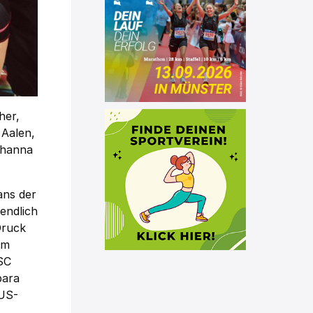
her,
 Aalen,
ohanna
ans der
endlich
Druck
om
SC
bara
 US-