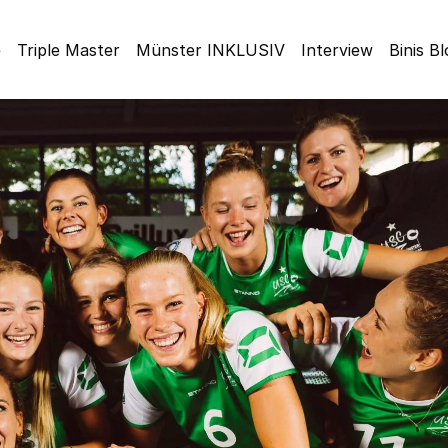
e
Triple Master
Münster INKLUSIV
Interview
Binis B