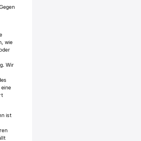
. Gegen
e
, wie
 oder
g. Wir
des
 eine
rt
n ist
ren
llt